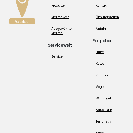
Produkte
Kontakt
Markenwelt
Öffnungszeiten
Ausgewählte
Anfahrt
Marken
Ratgeber
Servicewelt
Hund
Service
Katze
Kleintier
Vogel
Wildvogel
Aquaristik
Terraristik