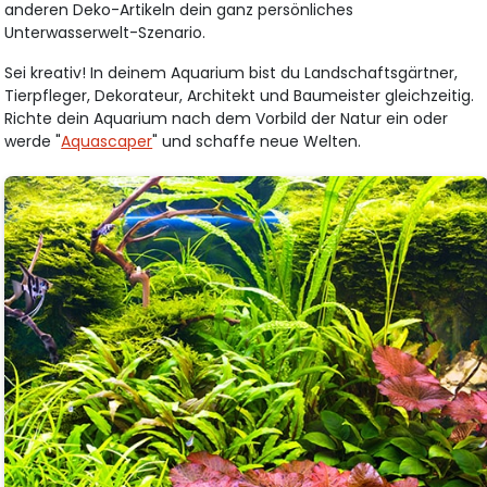
anderen Deko-Artikeln dein ganz persönliches
Unterwasserwelt-Szenario.
Sei kreativ! In deinem Aquarium bist du Landschaftsgärtner,
Tierpfleger, Dekorateur, Architekt und Baumeister gleichzeitig.
Richte dein Aquarium nach dem Vorbild der Natur ein oder
werde "
Aquascaper
" und schaffe neue Welten.